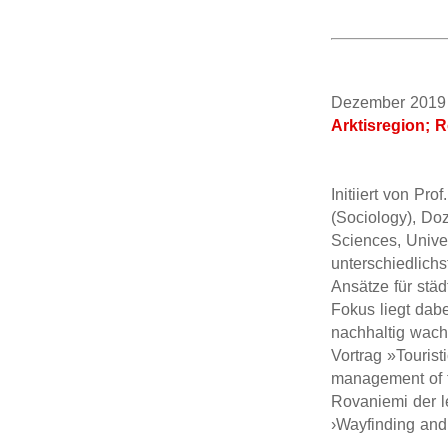
Dezember 2
Arktisregion; 
Initiiert von Pro
(Sociology), Doz
Sciences, Univer
unterschiedlich
Ansätze für städ
Fokus liegt dab
nachhaltig wac
Vortrag »Tourist
management of t
Rovaniemi der l
›Wayfinding and