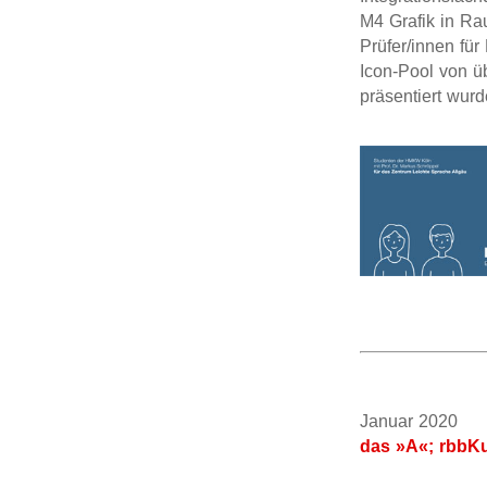
M4 Grafik in R
Prüfer/innen für
Icon-Pool von üb
präsentiert wurd
Januar 202
das »A«; rbbKu