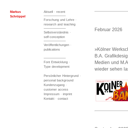
Markus
Aktuell · recent
Schröppel
Forschung und Lehre ·
research and teaching
Februar 20
Selbstverständnis ·
self-conception
Veröffentlichungen ·
»Kölner Werksc
publications
B.A. Grafikdesi
Medien und M.A.
Font Entwicklung ·
Type development
wieder sehen las
Persönlicher Hintergrund ·
personal background
Kundenzugang ·
customer access
Impressum · imprint
Kontakt · contact